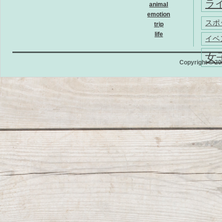
ラ
animal
emotion
スポ
trip
life
イベ
女
Copyright © 202