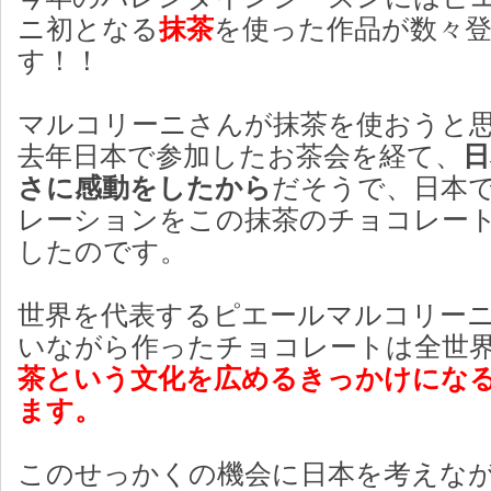
ニ初となる
抹茶
を使った作品が数々
す！！
マルコリーニさんが抹茶を使おうと
去年日本で参加したお茶会を経て、
日
さに感動をしたから
だそうで、日本
レーションをこの抹茶のチョコレー
したのです。
世界を代表するピエールマルコリー
いながら作ったチョコレートは全世
茶という文化を広めるきっかけにな
ます。
このせっかくの機会に日本を考えな