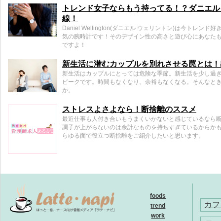
トレンド女子ならもう持ってる！？ダニエル
線！
Daniel Wellington(ダニエル ウェリントン)は今ト
気の腕時計です！そのデザイン性の高さと遊び心にあなた
ですよ！
新生活に潜むカップルを別れさせる罠とは！
新生活はカップルにとっては危険な季節。新生活を少し過
ピークです。時間もなくなり、余裕もなくなる。そんなと
か。
ストレスよさよなら！断捨離のススメ
最近仕事も人付き合いもうまくいかないと感じているなら
調子が上がらないのは余計なものを持ちすぎているからか
らゆる面で役立つ断捨離をご紹介したいと思います。
foods
カフ
trend
work