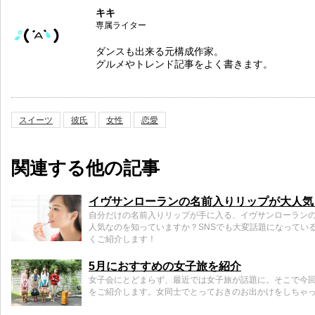
キキ
専属ライター
ダンスも出来る元構成作家。
グルメやトレンド記事をよく書きます。
スイーツ
彼氏
女性
恋愛
関連する他の記事
イヴサンローランの名前入りリップが大人気
自分だけの名前入りリップが手に入る、イヴサンローラン
人気なのを知っていますか？SNSでも大変話題になってい
くご紹介します！
5月におすすめの女子旅を紹介
女子会にとどまらず、最近では女子旅が話題に。そこで今回
をご紹介します。女同士でとっておきのお出かけをしちゃ