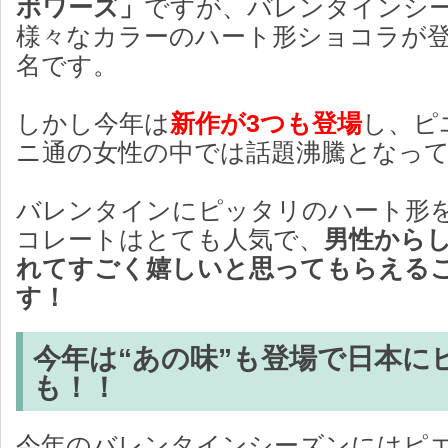
ボワーズ」
ですが、バレンタインシ
様々なカラーのハート形ショコラが
名です。
しかし今年は
新作が3つも登場
し、ピ
ニ通の女性の中では話題沸騰となっ
バレンタインにピッタリのハート形
コレートはとても人気で、
男性から
れてすごく嬉しいと思ってもらえる
す！
今年は“あの味”も登場で日本に
も！！
今年のバレンタインシーズンにはピ