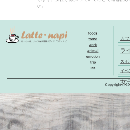
か。
foods
カフ
trend
work
ラ
animal
emotion
スポ
trip
life
イベ
女
Copyright © 202