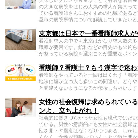
美味しいグルメが豊富なことで有名な名古屋
の大きな病院をはじめ人気の求人が集まって
ている看護師さんにおすすめの地域であると
屋市の病院事情について解説していきたいと
東京都は日本で一番看護師求人が
看護師求人の中でも東京はかなり求人数の多
職率が要因です。給料などの目先のもの釣ら
が整っている病院を選ぶことが重要なポイン
看護師？看護士？もう漢字で迷わ
看護師をやっていると一回は出くわす「看護
地味に腹が立つ人も多いこの間違い。どうや
と間違えないようになるか伝授しちゃいます
女性の社会復帰は求められてい
ンよ、立ち上がれ！
社会的に働きづらかった女性も現代ではだい
ている。男性の意識的にも女性の社会復帰は
性を見下す風潮はなくなりつつある。しかし
くなく、女性が頑張っていくことで道は開か