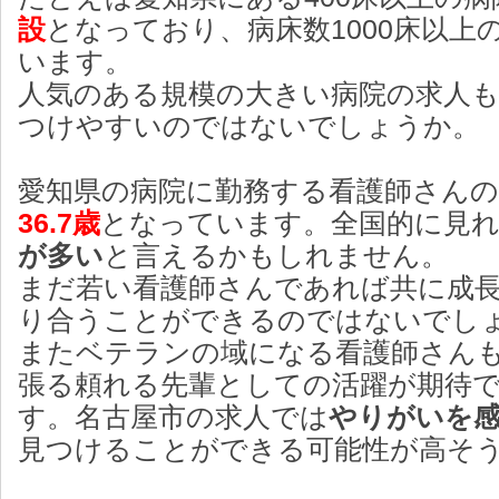
設
となっており、病床数1000床以上
います。
人気のある規模の大きい病院の求人
つけやすいのではないでしょうか。
愛知県の病院に勤務する看護師さん
36.7歳
となっています。全国的に見
が多い
と言えるかもしれません。
まだ若い看護師さんであれば共に成
り合うことができるのではないでし
またベテランの域になる看護師さん
張る頼れる先輩としての活躍が期待
す。名古屋市の求人では
やりがいを
見つけることができる可能性が高そ