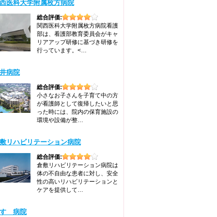
西医科大学附属枚方病院
総合評価:
関西医科大学附属枚方病院看護
部は、看護部教育委員会がキャ
リアアップ研修に基づき研修を
行っています。<…
井病院
総合評価:
小さなお子さんを子育て中の方
が看護師として復帰したいと思
った時には、院内の保育施設の
環境や設備が整…
敷リハビリテーション病院
総合評価:
倉敷リハビリテーション病院は
体の不自由な患者に対し、安全
性の高いリハビリテーションと
ケアを提供して…
すゞ病院