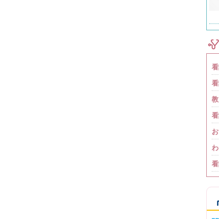
看
看
教
看
お
わ
看