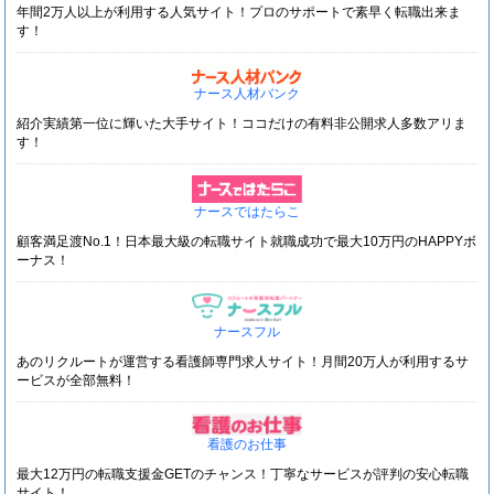
年間2万人以上が利用する人気サイト！プロのサポートで素早く転職出来ま
す！
ナース人材バンク
紹介実績第一位に輝いた大手サイト！ココだけの有料非公開求人多数アリま
す！
ナースではたらこ
顧客満足渡No.1！日本最大級の転職サイト就職成功で最大10万円のHAPPYボ
ーナス！
ナースフル
あのリクルートが運営する看護師専門求人サイト！月間20万人が利用するサ
ービスが全部無料！
看護のお仕事
最大12万円の転職支援金GETのチャンス！丁寧なサービスが評判の安心転職
サイト！